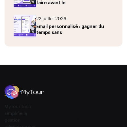
faire avant le
22 juillet 2026
Email personnalisé : gagner du
temps sans
Rendez-vous
Connexion
Synchronisation
Inscription
Frais
À Propos
MyTour.Tech
kilométriques
Témoignages
simplifie la
Devis, facture,
Fonctionnalités
gestion
avoir
Contact