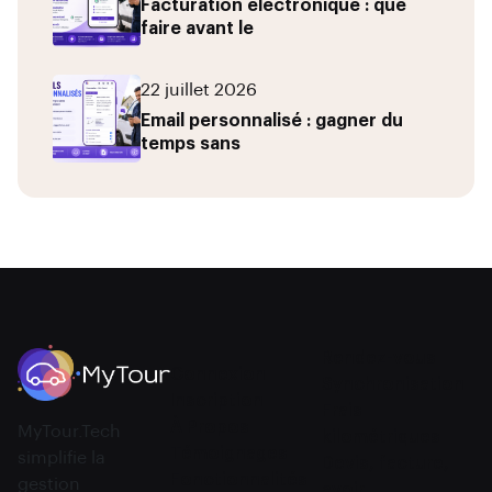
Facturation électronique : que
faire avant le
22 juillet 2026
Email personnalisé : gagner du
temps sans
Rendez-vous
Connexion
Synchronisation
Inscription
Frais
À Propos
MyTour.Tech
kilométriques
Témoignages
simplifie la
Devis, facture,
Fonctionnalités
gestion
avoir