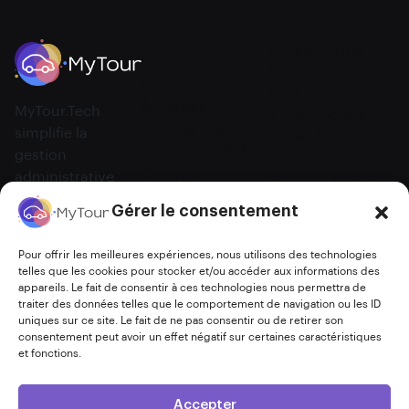
Rendez-vous
Connexion
Synchronisation
Inscription
Frais
À Propos
MyTour.Tech
kilométriques
Témoignages
simplifie la
Devis, facture,
Fonctionnalités
gestion
avoir
Contact
administrative
Export d'activité
des
Rappels de RDV
Gérer le consentement
entrepreneurs en
déplacement,
Pour offrir les meilleures expériences, nous utilisons des technologies
offrant des outils
telles que les cookies pour stocker et/ou accéder aux informations des
intuitifs pour
appareils. Le fait de consentir à ces technologies nous permettra de
traiter des données telles que le comportement de navigation ou les ID
gérer
uniques sur ce site. Le fait de ne pas consentir ou de retirer son
efficacement vos
consentement peut avoir un effet négatif sur certaines caractéristiques
tâches où que
et fonctions.
vous soyez.
Accepter